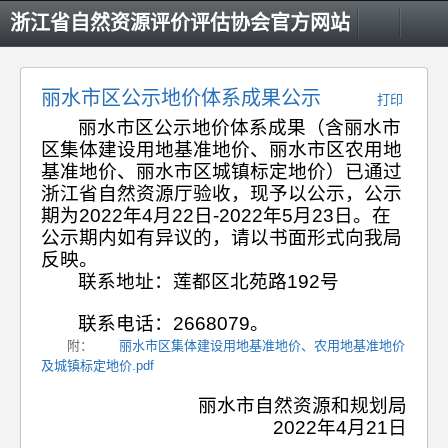
浙江省自然资源评价评估协会官方网站
丽水市区公示地价体系成果公示
打印
丽水市区公示地价体系成果（含丽水市
区集体建设用地基准地价、丽水市区农用地
基准地价、丽水市区城镇标定地价）已通过
浙江省自然资源厅验收，现予以公示，公示
期为
2022
年
4
月
22
日
-2022
年
5
月
23
日。在
公示期内如有异议的，请以书面形式向我局
反映。
联系地址：莲都区北苑路
192
号
联系电话：
2668079
。
附：
丽水市区集体建设用地基准地价、农用地基准地价
及城镇标定地价.pdf
丽水市自然资源和规划局
2022
年
4
月
21
日