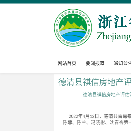
网站首页
要闻报道
通知公
德清县祺信房地产
德清县祺信房地产评估测
年
月
日，德清县雷甸
2022
4
12
陈菲、陈兰、冯晓彬、沈春杳第