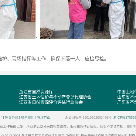
护、现场指挥等工作，确保不落一人，应检尽检。
浙江省自然资源厅
中国土地
江苏省土地估价与不动产登记代理协会
山东省不
江西省自然资源评价评估行业协会
广东省不
介
|
免责条款
|
联系我们
|
管理界面
浙公网安备 33010602002488号
浙ICP备170535
业工作角度出发，所载信息部分来自相关媒体，版权属原作者所有。如有不妥请告知，我们
© 2012-2025 浙江省自然资源评价评估协会 版权所有; 杭州陆吾科技信息咨询有限公司 制作